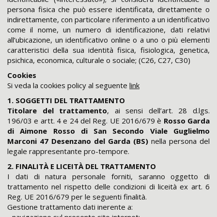
persona fisica che può essere identificata, direttamente o
indirettamente, con particolare riferimento a un identificativo
come il nome, un numero di identificazione, dati relativi
all’ubicazione, un identificativo online o a uno o più elementi
caratteristici della sua identità fisica, fisiologica, genetica,
psichica, economica, culturale o sociale; (C26, C27, C30)
Cookies
Si veda la cookies policy al seguente
link
1. SOGGETTI DEL TRATTAMENTO
Titolare del trattamento
, ai sensi dell’art. 28 d.lgs.
196/03 e artt. 4 e 24 del Reg. UE 2016/679 è
Rosso Garda
di Aimone Rosso di San Secondo Viale Guglielmo
Marconi 47 Desenzano del Garda (BS)
nella persona del
legale rappresentante pro-tempore.
2. FINALITÀ E LICEITÀ DEL TRATTAMENTO
I dati di natura personale forniti, saranno oggetto di
trattamento nel rispetto delle condizioni di liceità ex art. 6
Reg. UE 2016/679 per le seguenti finalità.
Gestione trattamento dati inerente a:
- navigazione sul presente sito internet;