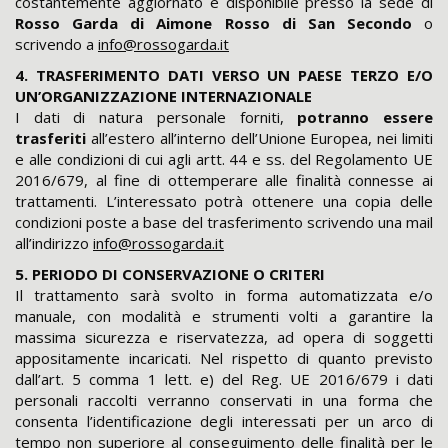
costantemente aggiornato e disponibile presso la sede di
Rosso Garda di Aimone Rosso di San Secondo
o
scrivendo a
info@rossogarda.it
4. TRASFERIMENTO DATI VERSO UN PAESE TERZO E/O
UN’ORGANIZZAZIONE INTERNAZIONALE
I dati di natura personale forniti,
potranno essere
trasferiti
all’estero all’interno dell’Unione Europea, nei limiti
e alle condizioni di cui agli artt. 44 e ss. del Regolamento UE
2016/679, al fine di ottemperare alle finalità connesse ai
trattamenti. L’interessato potrà ottenere una copia delle
condizioni poste a base del trasferimento scrivendo una mail
all’indirizzo
info@rossogarda.it
5. PERIODO DI CONSERVAZIONE O CRITERI
Il trattamento sarà svolto in forma automatizzata e/o
manuale, con modalità e strumenti volti a garantire la
massima sicurezza e riservatezza, ad opera di soggetti
appositamente incaricati. Nel rispetto di quanto previsto
dall’art. 5 comma 1 lett. e) del Reg. UE 2016/679 i dati
personali raccolti verranno conservati in una forma che
consenta l’identificazione degli interessati per un arco di
tempo non superiore al conseguimento delle finalità per le