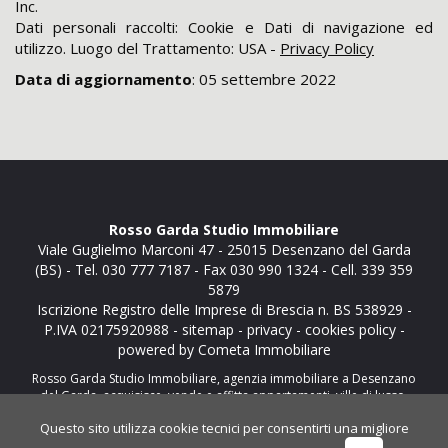
Inc.
Dati personali raccolti: Cookie e Dati di navigazione ed
utilizzo. Luogo del Trattamento: USA -
Privacy Policy
Data di aggiornamento
: 05 settembre 2022
Rosso Garda Studio Immobiliare
Viale Guglielmo Marconi 47
-
25015
Desenzano del Garda
(BS)
- Tel.
030 777 7187
- Fax 030 990 1324 - Cell. 339 359
5879
Iscrizione Registro delle Imprese di Brescia n. BS 538929 -
P.IVA 02175920988 -
sitemap
-
privacy
-
cookies policy
-
powered by Cometa Immobiliare
Rosso Garda Studio Immobiliare, agenzia immobiliare a Desenzano
del Garda, acquisisce, vende e affitta appartamenti, ville di lusso,
attici, case indipendenti e altri immobili residenziali e commerciali a
Questo sito utilizza cookie tecnici per consentirti una migliore
Desenzano e sulla costa bresciana del lago di Garda